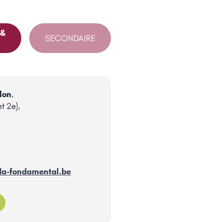
 &
SECONDAIRE
lon
,
t 2e),
7
da-fondamental.be