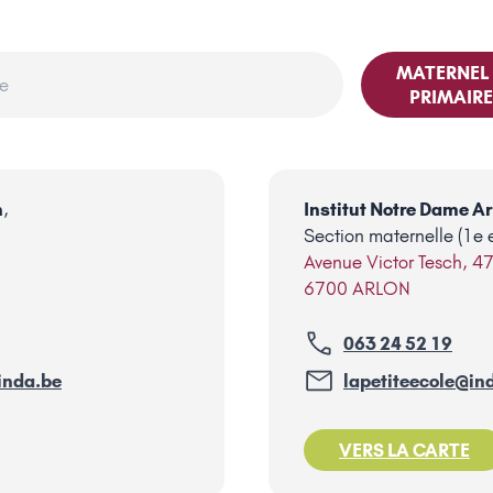
MATERNEL
PRIMAIRE
n
,
Institut Notre Dame Ar
Section maternelle (1e e
Avenue Victor Tesch, 4
6700 ARLON
063 24 52 19
inda.be
lapetiteecole@in
VERS LA CARTE