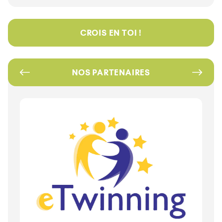
CROIS EN TOI !
NOS PARTENAIRES
https://school-
education.ec.europa.eu/fr/etwinning