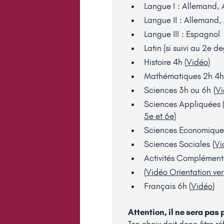
Langue I : Allemand, 
Langue II : Allemand,
Langue III : Espagnol
Latin (si suivi au 2e d
Histoire 4h (
Vidéo
)
Mathématiques 2h 4h
Sciences 3h ou 6h (
V
Sciences Appliquées 
5e et 6e
)
Sciences Economique
Sciences Sociales (
Vi
Activités Complémenta
(
Vidéo Orientation ver
Français 6h (
Vidéo
)
Attention, il ne sera pas p
Ton choix doit donc être ré