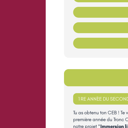
1RE ANNÉE DU SECONDA
Tu as obtenu ton CEB ! Te v
première année du Tronc 
notre projet "
Immersion l