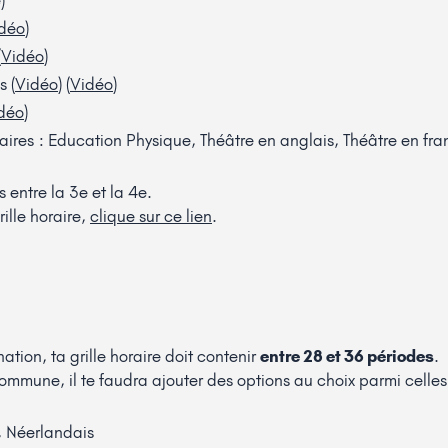
déo
)
(
Vidéo
)
 (
Vidéo
) (
Vidéo
)
déo
)
ires : Education Physique, Théâtre en anglais, Théâtre en fr
s entre la 3e et la 4e.
rille horaire,
clique sur ce lien
.
tion, ta grille horaire doit contenir
entre 28 et 36 périodes
.
ommune, il te faudra ajouter des options au choix parmi celles-
, Néerlandais