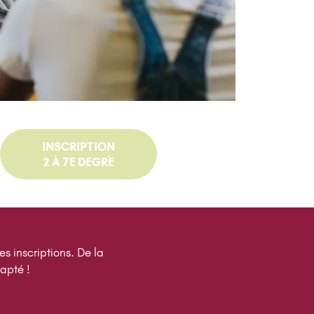
INSCRIPTION
2 À 7E DEGRÉ
s inscriptions. De la
apté !