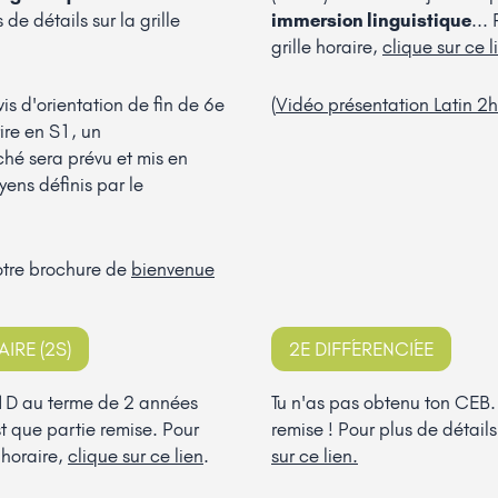
de détails sur la grille
immersion linguistique
...
grille horaire,
clique sur ce l
vis d'orientation de fin de 6e
(
Vidéo présentation Latin 2
rire en S1, un
é sera prévu et mis en
yens définis par le
otre brochure de
bienvenue
IRE (2S)
2E DIFFÉRENCIÉE
E1D au terme de 2 années
Tu n'as pas obtenu ton CEB.
t que partie remise. Pour
remise ! Pour plus de détails 
e horaire,
clique sur ce lien
.
sur ce lien.