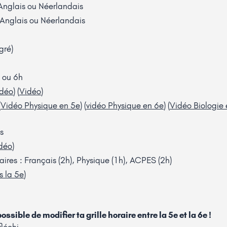
Anglais ou Néerlandais
 Anglais ou Néerlandais
egré)
 ou 6h
idéo
) (
Vidéo
)
(
Vidéo Physique en 5e
) (
vidéo Physique en 6e
) (
Vidéo Biologie 
s
déo
)
ires : Français (2h), Physique (1h), ACPES (2h)
s la 5e
)
ossible de modifier ta grille horaire entre la 5e et la 6e !
fléchi.