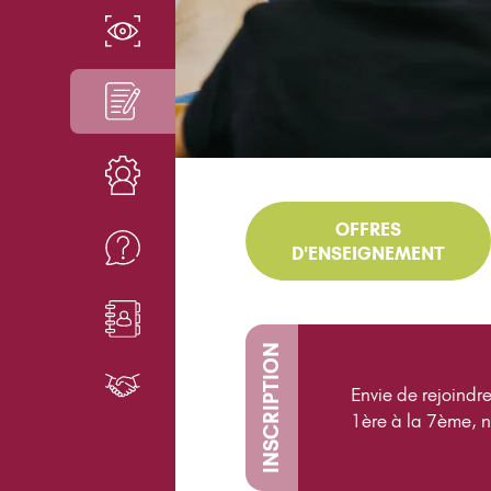
EN SAVOIR PLUS
INSCRIPTIONS
RESSOURCES
OFFRES
FAQ
D'ENSEIGNEMENT
CONTACT
INSCRIPTION
PARTENAIRES
Envie de rejoindre
1ère à la 7ème, n