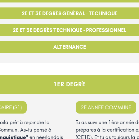
2E ET 3E DEGRÉS GÉNÉRAL - TECHNIQUE
2E ET 3E DEGRÉS TECHNIQUE - PROFESSIONNEL
ALTERNANCE
1ER DEGRÉ
IRE (S1)
2E ANNÉE COMMUNE
oila prêt à rejoindre la
Tu as suivi une 1ère année d
Commun. As-tu pensé à
prépares à la certification 
inguistique
" en néerlandais
(CE1D). Et tu as toujours la 