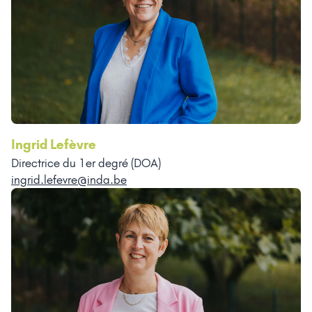
Ingrid Lefèvre
Directrice du 1er degré (DOA)
ingrid.lefevre@inda.be