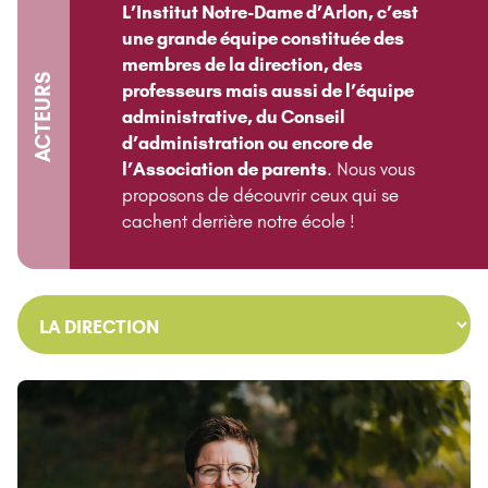
L’Institut Notre-Dame d’Arlon, c’est
une grande équipe constituée des
membres de la direction, des
ACTEURS
professeurs mais aussi de l’équipe
administrative, du Conseil
d’administration ou encore de
l’Association de parents
. Nous vous
proposons de découvrir ceux qui se
cachent derrière notre école !