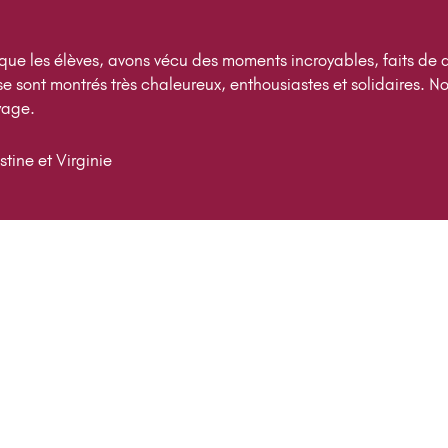
 que les élèves, avons vécu des moments incroyables, faits de 
se sont montrés très chaleureux, enthousiastes et solidaires. N
yage.
tine et Virginie