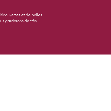
découvertes et de belles
ous garderons de très