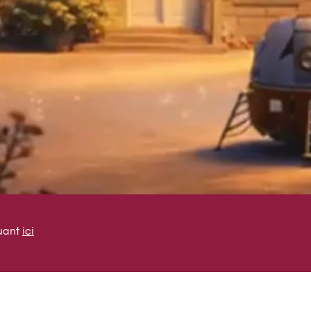
quant
ici