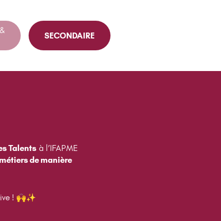
 &
SECONDAIRE
es Talents
à l’IFAPME
 métiers de manière
sive ! 🙌✨